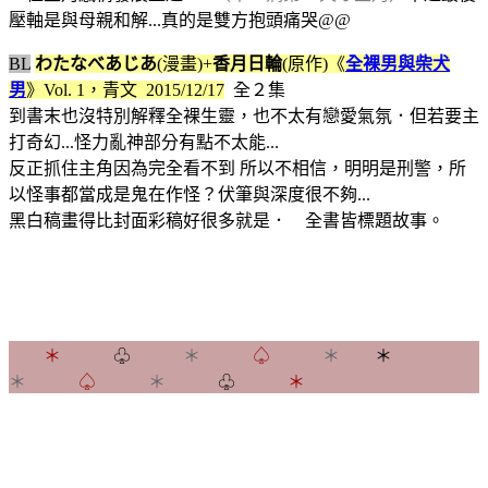
壓軸是與母親和解...真的是雙方抱頭痛哭@@
BL
わたなべあじあ
(漫畫)+
香月日輪
(原作)《
全裸男與柴犬
男
》Vol. 1
，
青文 2015/12/17
全２集
到書末也沒特別解釋全裸生靈，也不太有戀愛氣氛．但若要主
打奇幻...怪力亂神部分有點不太能...
反正抓住主角因為完全看不到 所以不相信，明明是刑警，所
以怪事都當成是鬼在作怪？伏筆與深度很不夠...
黑白稿畫得比封面彩稿好很多就是． 全書皆標題故事。
＊
♧
＊
♤
＊
＊
＊
♤
＊
♧
＊