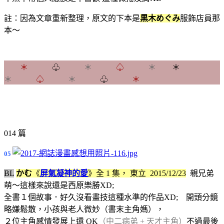
註：因為文章重新整理，原文的下本是
黒木めぐみ
服飾店員那
本～
＊
♧
＊
♤
＊
＊
＊
♤
＊
♧
＊
014 篇
05
BL
かむ
《
屏氣凝神的愛
》
全 1 集，
東立 2015/12/23
親兄弟
萌～這樣來說還是西原樂勝XD;
全書１個故事．好久沒看畫技這種水準的作品XD; 開頭分鏡
略嫌鬆散，小孩與老人微妙（書末主角媽），
２位主角感情發展上還 OK
（中二病弟 + 天才主角）
不過最後