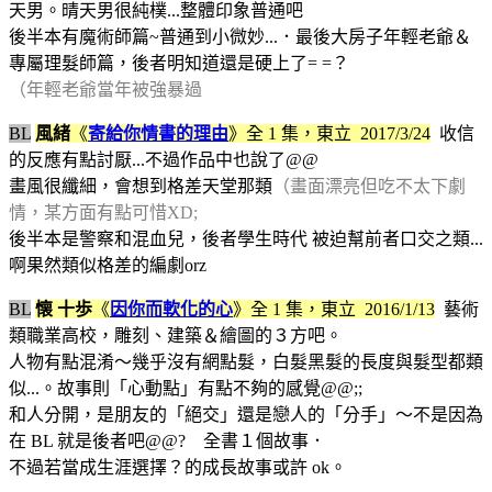
天男。晴天男很純樸...整體印象普通吧
後半本有魔術師篇~普通到小微妙...．最後大房子年輕老爺＆
專屬理髮師篇，後者明知道還是硬上了= =？
（年輕老爺當年被強暴過
BL
風緒
《
寄給你情書的理由
》
全 1 集，
東立 2017/3/24
收信
的反應有點討厭...不過作品中也說了@@
畫風很纖細，會想到格差天堂那類
（畫面漂亮但吃不太下劇
情，某方面有點可惜XD;
後半本是警察和混血兒，後者學生時代 被迫幫前者口交之類...
啊果然類似格差的編劇orz
BL
懐 十歩
《
因你而軟化的心
》
全 1 集，
東立 2016/1/13
藝術
類職業高校，雕刻、建築＆繪圖的３方吧。
人物有點混淆～幾乎沒有網點髮，白髮黑髮的長度與髮型都類
似...。故事則「心動點」有點不夠的感覺@@;;
和人分開，是朋友的「絕交」還是戀人的「分手」～不是因為
在 BL 就是後者吧@@? 全書１個故事．
不過若當成生涯選擇？的成長故事或許 ok。