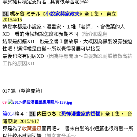
等於擁有穩定支持者...其實很辛苦呢@@
BL
梶ヶ谷 ミチル
《
小說家與家政夫
》
全 1 集，
東立
2015/4/15
這幾本都是小說家、漫畫家、１堆「老師」、會做菜的人
XD 看的時候想說怎麼和預期不同
（簡介和亂翻
結果是記錯XD 也是全書１個故事．大概因為黑髮沒有強迫
性吧！選擇權是白髮～所以覺得發展可以接受
最後也沒有同居XD
（因為呼應開頭～白髮想忍耐繼續做高薪
工作的原因XD
017 篇（整篇開箱）
09
篇014
格４：
BL
内田つち
《
恐怖漫畫家的煩惱
》
全 1 集，
台
灣東販 2015/4/17
算是為了
收藏畫風
而買吧w 書末白髮的小短篇也很可愛～所
以比較不感到河蟹
（前女友分手～