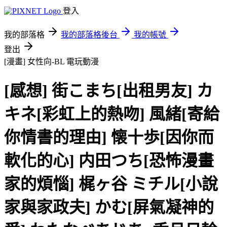
登入
我的部落格
我的部落格後台
我的帳號
登出
[漫畫] 女性向-BL
電玩動漫
[感想] 街こまち[出租男友] カ
キネ[彩虹上的熱吻] 風緒[寄給
你情書的理由] 懐十歩[因你而
軟化的心] 内田つち[恐怖漫畫
家的煩惱] 梶ヶ谷 ミチル[小說
家與家政夫] かむ[屏氣凝神的