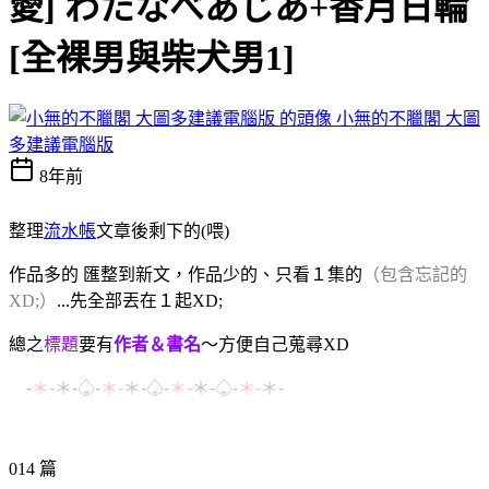
愛] わたなべあじあ+香月日輪
[全裸男與柴犬男1]
小無的不臘閣 大圖
多建議電腦版
8年前
整理
流水帳
文章後剩下的(喂)
作品多的 匯整到新文，作品少的、只看１集的
（包含忘記的
XD;）
...先全部丟在１起XD;
總之
標題
要有
作者＆書名
～方便自己蒐尋XD
-
＊-
＊-♤-
＊-
＊-
♤
-
＊-
＊-♤-
＊-
＊-
014 篇