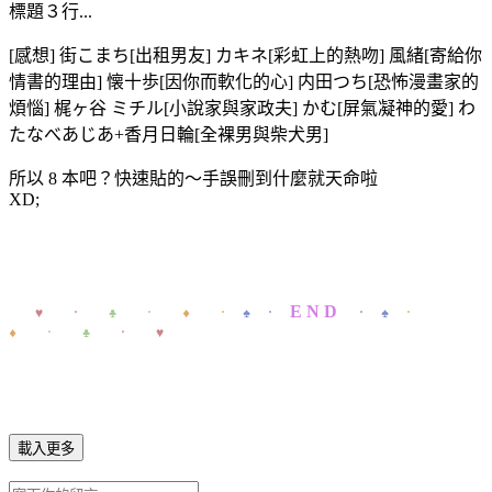
標題３行...
[感想] 街こまち[出租男友] カキネ[彩虹上的熱吻] 風緒[寄給你
情書的理由] 懐十歩[因你而軟化的心] 内田つち[恐怖漫畫家的
煩惱] 梶ヶ谷 ミチル[小說家與家政夫] かむ[屏氣凝神的愛] わ
たなべあじあ+香月日輪[全裸男與柴犬男]
所以 8 本吧？快速貼的～手誤刪到什麼就天命啦
XD;
E N D
＊＊
♥ ．
♣ ．
♦ ．
♠ ．
． ♠
．
♦
． ♣
． ♥
載入更多