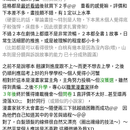
這格都是
最近看過
後就買下２手@@ 重看的感覺嘛，評價和
下本差不多，畫技頗不錯，有１定以上水準
（硬要比的話，單論畫技～特別是人物，下本黑木個人覺得底
子較強悍，床戲多，因此很要求扎實骨架）
不過２本在劇情上都還不是非常流暢，２本都全書１故事，日
常生活細節的推進，或是被理解的程度都小卡卡
（比如都是可以看得很快，白桃有幾本是因為沒內容(喂)，山
本則是分鏡與訴說故事的能力 已十分成熟圓滿）
之前不是說哪本 翹課到進度跟不上～而更不想去上學，之後
仍順利應屆考上好的升學學校～個人覺得小河蟹
相對於這本是漫畫家當主角，主角努力投稿～但
沒獲選
，雖然
得到責編...之後
不升學
，專心以
職業漫畫家
拼命
３年後
終於獲得連載機會～但
問卷
１直評價不太好...甚至還再
滑落XD;;; 對於同行
（或類似的小說家）
，
漫畫家就不太會畫出～隨便兩三下就越過困難而成功@@ 因
為他們自己知道其中的辛苦與過程～＠＠
對了，白髮頭髮的線條很自然又漂亮（圈出邊緣的技法～）～
不然平常個人應該是不喜歡 這種微捲及肩XD