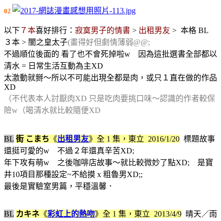
02
以下
７本
喜好排行：
寂寞男子的情書
>
出租男友
> 本格 BL
３本 > 闇之皇太子
(畫得好但劇情薄弱@@;
不過順位後面的 看了也不會死掉啦w 因為這批選書全部都以
清水 = 日常生活互動為主XD
太激動就掰～所以不可能出現全都是肉，或只１直在做的作品
XD
（不代表本人討厭肉XD 只是吃肉要挑口味～認識的作者較保
險w（喝清水就比較隨便XD
BL
街 こまち
《
出租男友
》
全 1 集，
東立 2016/1/20
標題故事
還挺可愛的w 不過２年還真辛苦XD;
年下攻有萌w 之後咖啡店故事～就比較微妙了點XD; 是寶
井10項目那種設定~不給摸 x 粗魯男XD;;
最後是實驗室男篇，平穩溫馨．
BL
カキネ
《
彩虹上的熱吻
》
全 1 集，
東立 2013/4/9
晴天／雨