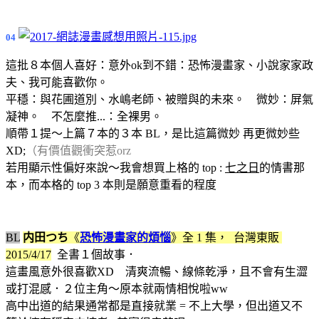
04
這批８本個人喜好：意外ok到不錯：恐怖漫畫家、小說家家政
夫、我可能喜歡你。
平穩：與花圃道別、水嶋老師、被贈與的未來。 微妙：屏氣
凝神。 不怎麼推...：全裸男。
順帶１提～上篇７本的３本 BL，是比這篇微妙 再更微妙些
XD;
（有價值觀衝突惹orz
若用顯示性偏好來說～我會想買上格的 top :
七之日
的情書那
本，而本格的 top 3 本則是願意重看的程度
BL
内田つち
《
恐怖漫畫家的煩惱
》
全 1 集，
台灣東販
2015/4/17
全書１個故事．
這畫風意外很喜歡XD 清爽流暢、線條乾淨，且不會有生澀
或打混感．２位主角～原本就兩情相悅啦ww
高中出道的結果通常都是直接就業 = 不上大學，但出道又不