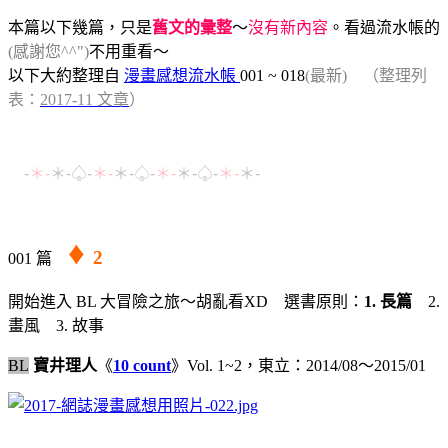
本篇以下幾篇，只是
舊文的彙整
～
沒有新內容
。看過流水帳的
(感謝您^^")
不用重看～
以下大約整理自
漫畫感想流水帳
001 ~ 018
(最新)
（整理列
表：
2017-11 文章
）
-
＊-
＊-♤-
＊-
＊-
♤
-
＊-
＊-♤-
＊-
＊-
♦
2
001 篇
開始進入 BL 大冒險之旅～胡亂看XD 選書原則：
1. 長篇
2.
畫風 3. 故事
BL
寶井理人
《
10 count
》Vol. 1~2，東立：2014/08～2015/01