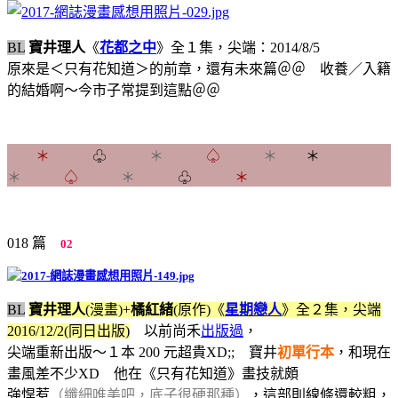
BL
寶井理人
《
花都之中
》全１集，尖端：2014/8/5
原來是＜只有花知道＞的前章，還有未來篇＠＠ 收養／入籍
的結婚啊～今市子常提到這點＠＠
＊
♧
＊
♤
＊
＊
＊
♤
＊
♧
＊
018 篇
02
BL
寶井理人
(漫畫)+
橘紅緒
(原作)
《
星期戀人
》
全２集，尖端
2016/12/2(同日出版)
以前尚禾
出版過
，
尖端重新出版～１本 200 元超貴XD;; 寶井
初單行本
，和現在
畫風差不少XD 他在《只有花知道》畫技就頗
強悍惹
（纖細唯美吧，底子很硬那種）
，這部則線條還較粗，