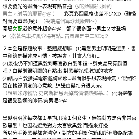
想要發光的畫面～表現有點普通
（如號稱臉很帥的
男主，射箭的那幕@@ ）
彩頁彩圖風格也差不少XD（難怪
封面要重畫(喂)）
（尖端這個算珍藏版吧～）
開場
女配
戲份意外超多@@ 翻了很多面～男主２才登場
w
（搭著名車拉風登場有點...古風還是中二XD;;!?
２本全是標題故事，整體感想嘛...(1)黑髮男主明明是渣男，書
中卻總是描述成可憐、被誤會、其實人很好...
(2)最後仍不知道黑髮到底喜歡白髮哪裡～讚美處只有顏值
吧？白髮則很明顯的有點出 對黑髮好感增加的地方
(3)結局白髮撕掉電影邀請函那...畫面似乎想表現帥氣，但實際
是在
糟蹋朋友的心意
欸...這邊白髮扣分很大orz
（想到姊嫁物語 史密斯輕易丟掉高價懷錶那幕...）
(4)兩邊都
是很受歡迎的帥哥/美男喔@@
黑髮明明就每次都１星期甩掉１個女生，無論對方是否非常喜
歡黑髮！也因為避免對方太喜歡黑髮 而過來打擾
所以分手後黑髮都會清空，對方的手機 信箱和所有聯絡紀錄