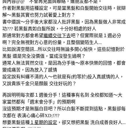
與內容@@ 不會再見面與聯絡，連朋友都不是。
作者對黑髮用這種設定，可是當黑髮和白髮開始交往時，就辯
解～黑髮其實也努力試著愛上對方？
書中還說～分手後大家都沒人批評黑髮，因為黑髮做人非常成
功??? 若黑髮真如白髮所說，十分好相處的好人
那通常對方都會希望
繼續交往下去
吧？但實際就是１週必分
啊？完全無視對方心意的份量，且整個變陌生人...
比如說清空簡訊...所以交往時無論多開心愉快，這些記憶對於
黑髮 還是完全沒價值，當成沒發生過啊？
通常人無法貿然交往，是因為分手後～原本快樂的回憶，都會
變成痛苦，因為放入了感情
設定說有糾纏不清的人～也就是有(約等於)投入真感情的人，
又說貴族千金只是顏飯 交往好玩的？
再說明明每次都１週後分手！這種事有名到 全校都知道～大
家當然都有「週末會分手」的預期啊
沒這預期才是無腦白目吧？所以白髮不斷提到這點，黑髮卻每
次都在 表演心痛心碎XD;!?!?
想要黑髮這種
１星期的設定
，卻又想把黑髮 洗白成善良好人...