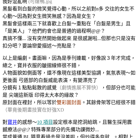
我好混亂啊
(可達鴨.jpg
黑髮看到白髮的微笑覺得心動，所以之前對n多 交往的女生不
心動～因為對女生微笑無感？因為是女生？
黑髮會這樣兩三下就喜歡上白髮～重點在「白髮是男生」且
「是美人」？他們約會也是普通的過程啊@@？
真搞不懂... 沒有突然開始做起來 是很感謝啦...但那也只是沒有
扣分吧？要論戀愛描述～亮點是？
以上是編劇。畫面嘛，因為是季刊連載，好像說３年才完成，
總之，寶井衣服的皺摺線條很不錯，
人物面貌如側面等，還不像現在這樣美型協調，氣氛表現～如
更後面 弓道部的白髮威能表演，有變漂亮了
分鏡有１點點鬆散的感覺
（劇情進展不算快）
，但部分也可能
是 尖端這新版 印得太大本的緣故？
原封面在裡封，所以等於
雙彩圖封面
。其餘骨架等已經很不錯
（畢竟後期畫技實在好強XD
對
寶井
的感想～
10 項目
設定根本是挖洞給跳，且醫生採用震
撼療法@@;? 特殊專業部分的先備功課微妙...
當成普通 BL 隨意看過去是沒差啦，但炒得多夯就...。相對上