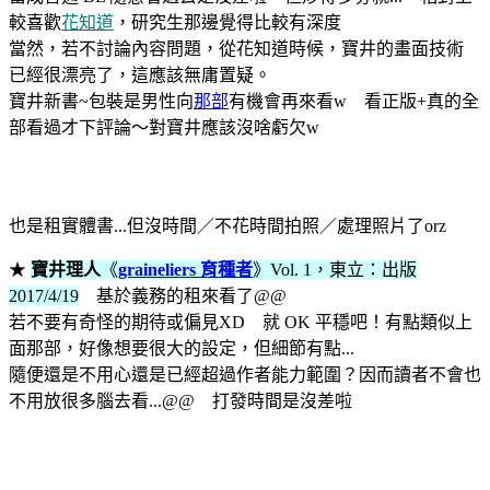
較喜歡
花知道
，研究生那邊覺得比較有深度
當然，若不討論內容問題，從花知道時候，寶井的畫面技術
已經很漂亮了，這應該無庸置疑。
寶井新書~包裝是男性向
那部
有機會再來看w 看正版+真的全
部看過才下評論～對寶井應該沒啥虧欠w
也是租實體書...但沒時間／不花時間拍照／處理照片了orz
★
寶井理人
《
graineliers 育種者
》Vol. 1，東立：出版
2017/4/19
基於義務的租來看了@@
若不要有奇怪的期待或偏見XD 就 OK 平穩吧！有點類似上
面那部，好像想要很大的設定，但細節有點...
隨便還是不用心還是已經超過作者能力範圍？因而讀者不會也
不用放很多腦去看...@@ 打發時間是沒差啦