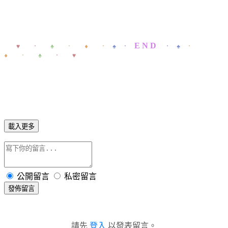
E N D
＊＊
♥ ．
♣ ．
♦ ．
♠ ．
． ♠
．
♦
． ♣
． ♥
載入更多
公開留言
私密留言
發佈留言
請先
登入
以發表留言。