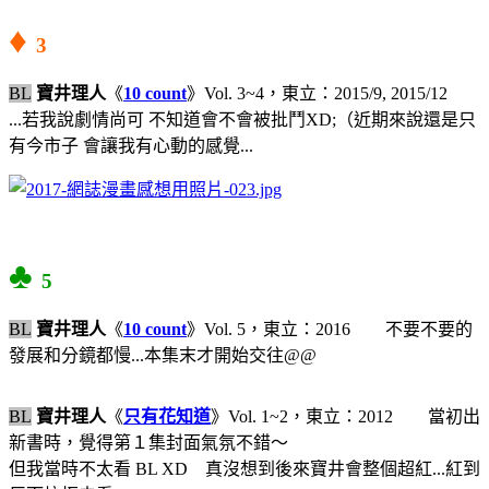
♦
3
BL
寶井理人
《
10 count
》Vol. 3~4，東立：2015/9, 2015/12
...若我說劇情尚可 不知道會不會被批鬥XD;（近期來說還是只
有今市子 會讓我有心動的感覺...
♣
5
BL
寶井理人
《
10 count
》Vol. 5，東立：2016 不要不要的
發展和分鏡都慢...本集末才開始交往@@
BL
寶井理人
《
只有花知道
》Vol. 1~2，東立：2012 當初出
新書時，覺得第１集封面氣氛不錯～
但我當時不太看 BL XD 真沒想到後來寶井會整個超紅...紅到