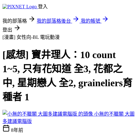
登入
我的部落格
我的部落格後台
我的帳號
登出
[漫畫] 女性向-BL
電玩動漫
[感想] 寶井理人：10 count
1~5, 只有花知道 全3, 花都之
中, 星期戀人 全2, graineliers育
種者 1
小無的不臘閣 大圖
多建議電腦版
8年前