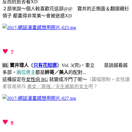
反而抗拒去看XD
２部來說～個人較喜歡花這部@@ 寶井的正側面＆翻摺襯衫
領子 都畫得非常美～會被迷惑XD
♥
7
BL
寶井理人
《
只有花知道
》Vol. 3(完)，東立 是說越看越
多部，
兩位男主
都是
帥哥／美人
的配對...
這種設定在
女性向 BG
就變成冷門了呢～
（篇幅限制 + 女性讀
者容易排斥
美女／高強／天生威能的女主
吧？
♥
9