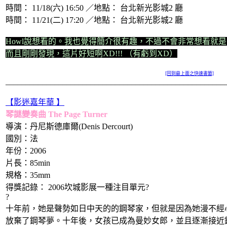
時間： 11/18(六) 16:50 ／地點： 台北新光影城2 廳
時間： 11/21(二) 17:20 ／地點： 台北新光影城2 廳
Howl說想看的。我也覺得簡介很有趣，不過不會非常想看就
而且剛剛發現，這片好短啊XD!!! （有虧到XD）
[回到最上面之快速書籤]
______________________________________________________
【影迷嘉年華 】
琴謎變奏曲 The Page Turner
導演：丹尼斯德庫爾(Denis Dercourt)
國別：法
年份：2006
片長：85min
規格：35mm
得獎記錄： 2006坎城影展一種注目單元?
?
十年前，她是聲勢如日中天的的鋼琴家，但就是因為她漫不經
放棄了鋼琴夢。十年後，女孩已成為曼妙女郎，並且逐漸接近