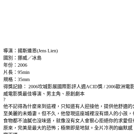
導演：揚斯連恩(Jens Lien)
國別：挪威／冰島
年份：2006
片長：95min
規格：35mm
得獎記錄： 2006坎城影展國際影評人週ACID獎 / 2006歐洲電影
威電影獎最佳導演、男主角、原創劇本
?
他不記得為什麼來到這裡，只知道有人迎接他，提供他舒適的
至美麗的未婚妻。但不久，他發現這座城裡沒有煩人的小孩，
食物都不油膩也沒味道，就像沒有女人會狠心拒絕你的求愛但
原來，完美是最大的恐怖；極樂即是地獄。全片冷冽的幽默感