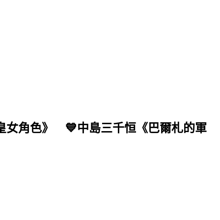
皇女角色》 💙中島三千恒《巴爾札的軍