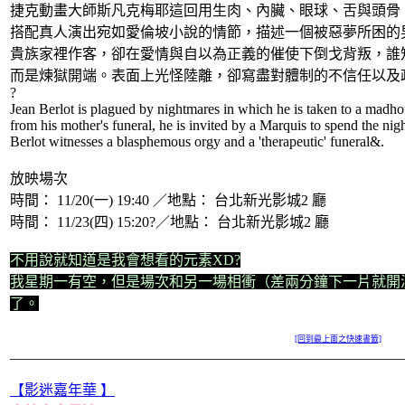
捷克動畫大師斯凡克梅耶這回用生肉、內臟、眼球、舌與頭骨
搭配真人演出宛如愛倫坡小說的情節，描述一個被惡夢所困的
貴族家裡作客，卻在愛情與自以為正義的催使下倒戈背叛，誰
而是煉獄開端。表面上光怪陸離，卻寫盡對體制的不信任以及
?
Jean Berlot is plagued by nightmares in which he is taken to a madh
from his mother's funeral, he is invited by a Marquis to spend the nigh
Berlot witnesses a blasphemous orgy and a 'therapeutic' funeral&.
放映場次
時間： 11/20(一) 19:40 ／地點： 台北新光影城2 廳
時間： 11/23(四) 15:20?／地點： 台北新光影城2 廳
不用說就知道是我會想看的元素XD?
我星期一有空，但是場次和另一場相衝（差兩分鐘下一片就開
了。
[回到最上面之快速書籤]
______________________________________________________
【影迷嘉年華 】