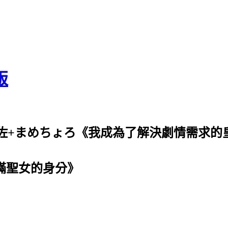
版
和佐+まめちょろ《我成為了解決劇情需求的
隱瞞聖女的身分》