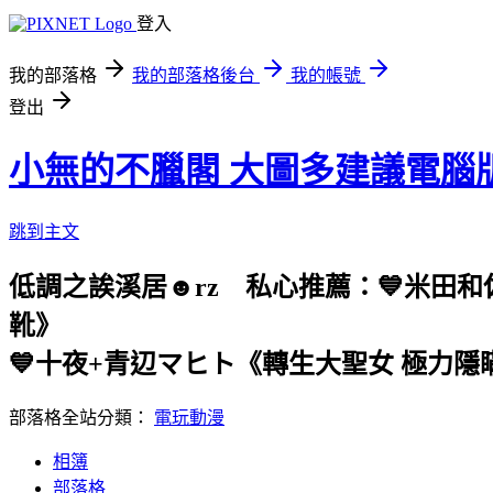
登入
我的部落格
我的部落格後台
我的帳號
登出
小無的不臘閣 大圖多建議電腦
跳到主文
低調之誒溪居☻rz 私心推薦：💙米田
靴》
💙十夜+青辺マヒト《轉生大聖女 極力
部落格全站分類：
電玩動漫
相簿
部落格