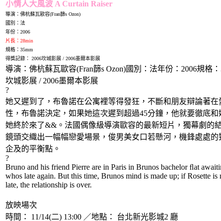
小情人大風波 A Curtain Raiser
導演：佛杭蘇瓦歐容(Fran篩s Ozon)
國別：法
年份：2006
片長：28min
規格：35mm
得獎記錄： 2006坎城影展 / 2006墨爾本影展
導演：佛杭蘇瓦歐容(Fran篩s Ozon)國別：法年份：2006規格：
坎城影展 / 2006墨爾本影展
?
她又遲到了，布魯諾在公寓裡等得發狂，不斷和朋友辯論著在
性，布魯諾決定，如果她這次遲到超過45分鐘，他就要徹底和
她終於來了&&。法國偶像級導演歐容的最新短片，獨幕劇的
鏡頭交織出一幅幅戀愛場景，俊男美女口若懸河，機鋒處處的
企及的平衡點。
?
Bruno and his friend Pierre are in Paris in Brunos bachelor ﬂat awaitin
whos late again. But this time, Brunos mind is made up; if Rosette is
late, the relationship is over.
放映場次
時間： 11/14(二) 13:00 ／地點： 台北新光影城2 廳