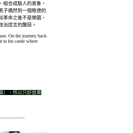
，組合成駭人的景象，
男子偶然到一個敗德的
知革命之後不是樂園，
政治謊言的醜惡。
ouse. On the journey back
t in his castle where
演），所以只好放棄
___________