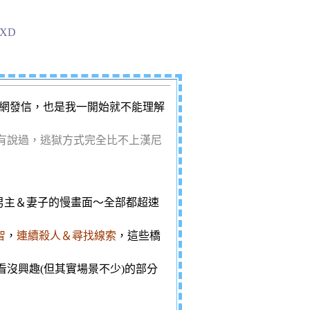
XD
上網發信，也是我一開始就不能理解
有說過，逃獄方式完全比不上漢尼
有男主＆妻子的慢畫面～全部都超速
智
，
連續殺人＆尋找線索
，這些橋
看沒興趣(但其實場景不少)的部分