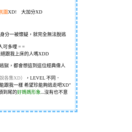
)氛圍
XD! 大加分XD
身分一被懷疑，就完全無法脫逃
可多哩 = =
拒絕跟我上床的人嗎XDD
易逃獄，都會想這到這位經典偉人
說各集XD）
，LEVEL 不同．
可能跟我一樣 希望珍能夠逃走吧XD"
頭到尾的
好媽媽形象
...沒有也不意