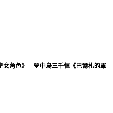
皇女角色》 💙中島三千恒《巴爾札的軍