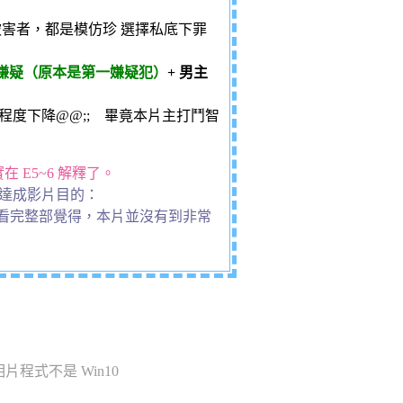
被害者，都是模仿珍 選擇私底下罪
嫌疑（原本是第一嫌疑犯）
+ 男主
程度下降@@;; 畢竟本片主打鬥智
 E5~6 解釋了。
時達成影片目的：
完整部覺得，本片並沒有到非常
相片程式不是 Win10