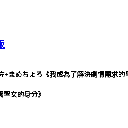
版
和佐+まめちょろ《我成為了解決劇情需求的
隱瞞聖女的身分》