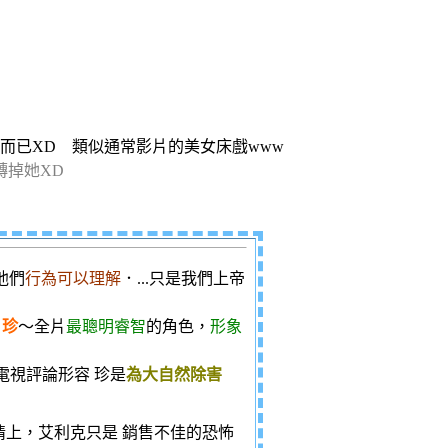
而已XD 類似通常影片的美女床戲www
轉掉她XD
他們
行為可以理解
．...只是我們上帝
 珍
～全片
最聰明睿智
的角色，
形象
電視評論形容 珍是
為大自然除害
上，艾利克只是 銷售不佳的恐怖