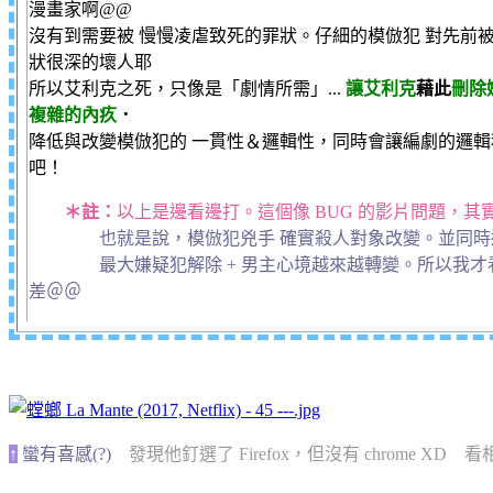
漫畫家啊@@
沒有到需要被 慢慢凌虐致死的罪狀。仔細的模倣犯 對先前
狀很深的壞人耶
所以艾利克之死，只像是「劇情所需」...
讓艾利克
藉此
刪除
複雜的內疚
．
降低與改變模倣犯的 一貫性＆邏輯性，同時會讓編劇的邏輯
吧！
＊註：
以上是邊看邊打。這個像 BUG 的
影片問題，其實在
也就是說，模倣犯兇手 確實殺人對象改變。並同
最大嫌疑犯解除 + 男主心境越來越轉變。所以我才看
差＠＠
↑
蠻有喜感(?)
發現他釘選了 Firefox，但沒有 chrome XD 看