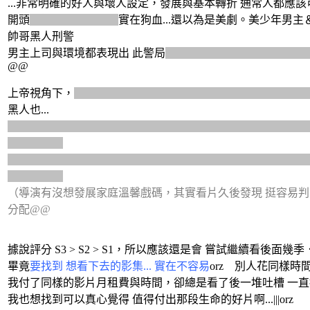
...非常明確的好人與壞人設定，發展與基本轉折 通常人都應該
開頭
就爆破＆誤傷小孩
實在狗血...還以為是美劇。美少年男
帥哥黑人刑警
男主上司與環境都表現出 此警局
熱愛吃案、成員都欺善派惡(
@@
上帝視角下，
黑人婚外情對象賈姬，觀眾想也知道去警局會說
黑人也...
看到黑人沒有馬上搓破賈姬說謊，對劇情就不期待了 = =|||
泣美女？）
發展想也知道黑人一定會被揭穿＆來家庭溫馨劇、肯定是從漏
氣相信錯人
（導演有沒想發展家庭溫馨戲碼，其實看片久後發現 挺容易判斷的
分配@@
據說評分 S3 > S2 > S1，所以應該還是會 嘗試繼續看後面幾季
畢竟
要找到 想看下去的影集... 實在不容易
orz 別人花同樣時
我付了同樣的影片月租費與時間，卻總是看了後一堆吐槽 一直挑到毛
我也想找到可以真心覺得 值得付出那段生命的好片啊...|||orz