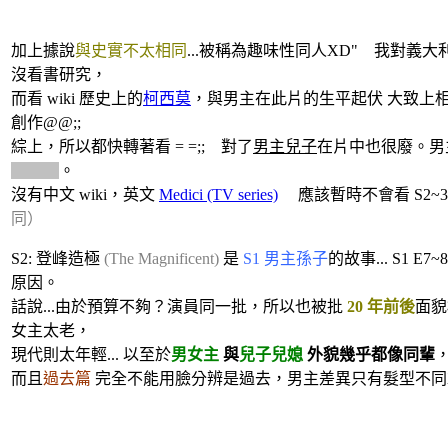
加上據說
與史實不太相同
...被稱為趣味性同人XD" 我對義大
沒看書研究，
而看 wiki 歷史上的
柯西莫
，與男主在此片的生平起伏 大致上相
創作@@;;
綜上，所以都快轉著看 = =;; 對了
男主兒子
在片中也很廢。男
人兇手
。
沒有中文 wiki，英文
Medici (TV series)
應該暫時不會看 S2~3
同）
S2: 登峰造極
(The Magnificent)
是
S1 男主孫子
的故事... S1 E
原因。
話說...由於預算不夠？演員同一批，所以也被批
20 年前後
面貌
女主太老，
現代則太年輕... 以至於
男女主
與
兒子兒媳
外貌幾乎都像同輩
，
而且
過去篇
完全不能用臉分辨是過去，男主差異只有髮型不同XD