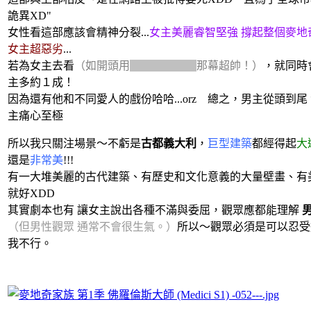
詭異XD"
女性看這部應該會精神分裂...
女主美麗睿智堅強 撐起整個麥地
女主超惡劣
...
若為女主去看
（如開頭用
智慧趕走搶劫
那幕超帥！）
，就同時
主多約１成！
因為還有他和不同愛人的戲份哈哈...orz 總之，男主從頭到尾 
主痛心至極
所以我只關注場景～不虧是
古都義大利
，
巨型建築
都經得起
大
還是
非常美
!!!
有一大堆美麗的古代建築、有歷史和文化意義的大量壁畫、有美
就好XDD
其實劇本也有 讓女主說出各種不滿與委屈，觀眾應都能理解
（但男性觀眾 通常不會很生氣。）
所以～觀眾必須是可以忍受
我不行。