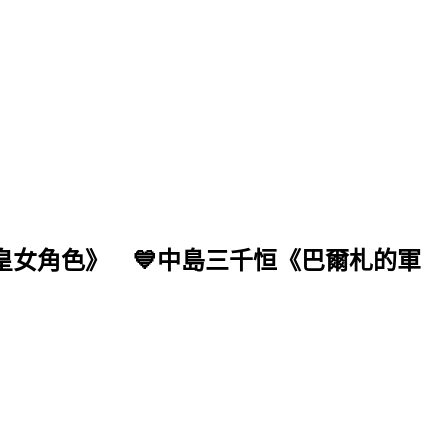
皇女角色》 💙中島三千恒《巴爾札的軍