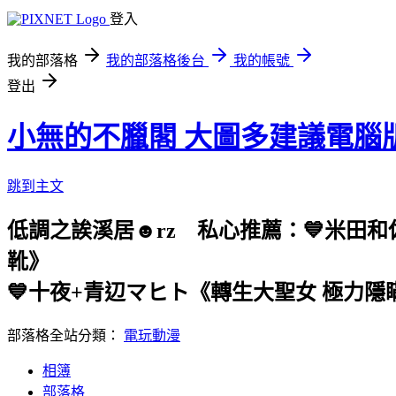
登入
我的部落格
我的部落格後台
我的帳號
登出
小無的不臘閣 大圖多建議電腦
跳到主文
低調之誒溪居☻rz 私心推薦：💙米田
靴》
💙十夜+青辺マヒト《轉生大聖女 極力
部落格全站分類：
電玩動漫
相簿
部落格