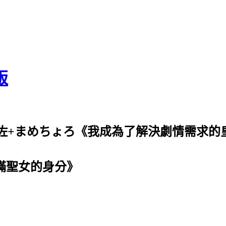
版
和佐+まめちょろ《我成為了解決劇情需求的
隱瞞聖女的身分》