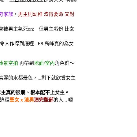
奇家族
，
男主則幼稚 渣得要命 又對
會被男主氣死orz 但男主戲份 比女
令人作噁到底喔...E8 高峰真的為女
遠景空拍
再帶到
地面/室內
角色群～
麗的水都景色，...剩下就欣賞女主
男主真的很爛、根本配不上女主。
這種
聖女 x 渣男
演完整部
的人... 嗯