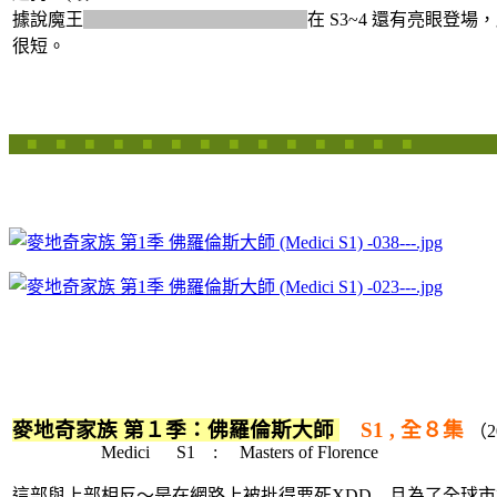
據說魔王
琳西.丹頓（Lindsay Denton）
在 S3~4 還有亮眼登
很短。
■ ■ ■ ■ ■ ■ ■ ■ ■ ■ ■ ■ ■ ■
麥地奇家族 第１季：佛羅倫斯大師
S1 ,
全８集
（
Medici S1 : Masters of Florence
這部與上部相反～是在網路上被批得要死XDD 且為了全球市