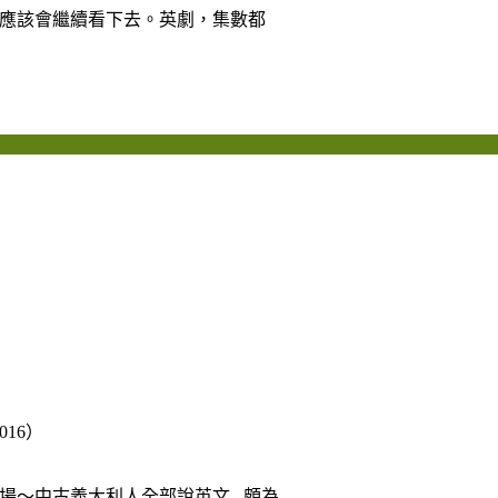
場，應該會繼續看下去。英劇，集數都
2016）
場～
中古義大利人
全部說英文...頗為