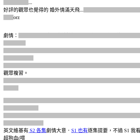
上床與放電
...
好評的觀眾也覺得的 婚外情滿天飛...
從 S1 開始一堆角色問題
了嗎
orz
劇情：
S2 主謀之一
完全沒被懷疑
、甚至
加入男主單位
... 這
一集 S1E5
馬臉
卡頓
指示 S1 大魔王
湯米
如何脫逃連續殺人罪嫌。S1E5 
大為吃驚的人
同集中間
湯米
去打高爾夫球，該集最後幾分鐘
湯米
說
卡頓
以
觀眾複習。
拐杖刑警 Nigel Morton 在 S1 也有非常多戲份，但在 S2 只與卡頓（
而已。
我猜測女主
凱特
婚姻與兒子問題 大概也是 S1 有描述，不過
意
也沒有提到．
反正我對夫妻感情破裂不感興趣，
男主上司
有個愛錢老婆也是
現這
些
場景全快轉
英文維基有
S2 各集
劇情大意．
S1 也有
逐集提要，不過 S1 我
超狗血(喂