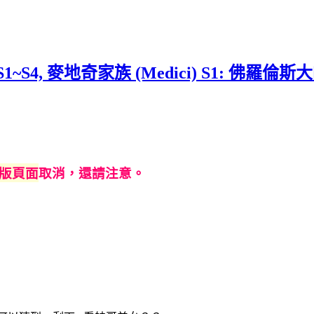
y) S1~S4, 麥地奇家族 (Medici) S1: 佛羅倫斯
版頁面
取消，還請注意。
）