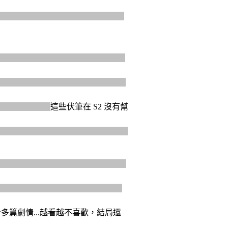
/動機出於婚外情，只能想成...編劇累
點沒看 S1 會看不懂。
球僮梗
在 S1 最後
前半
卡頓
說 小時打工球僮時 遇到讓他
前是自己球僮。
這些伏筆在 S2 沒有幫
Matthew "Dot" Cottan）見面２次
因為並非重點，即使
十分詳盡的劇情大
～
為了讓上司是完美好人吧
。S2 出
看多篇劇情...越看越不喜歡，結局還