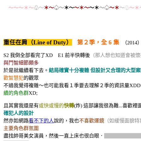
＊
～～～＊～
♧～
＊～
♤～
＊～
～
＊
～
～
＊
～
♤
～
＊
～
♧
～＊
重任在肩（Line of Duty）
第２季，全 6 集
（2014
S2 我倒全部看完了XD E1 前半快轉後
（那人想也知道會被懷
與鬥智細節頗多
於是就繼續看下去。
結局確實十分複雜 但設計又合理的大型案
歡智慧犯
的觀眾
不過我覺得複雜～也可能我看１季要去理解２季的資訊量XDD 
續的角色群
XD;
且其實我還是有
或快或慢的
快轉
(炸) 這部讓我很為難...喜歡裡
確犯人的設計
然亦如網路
看不下的人
說的，我也
不喜歡運鏡
（如緩慢面貌特
主要角色群氛圍
盡找帥哥美女演員，然後一直上床也很白眼．
男主太帥太假這點