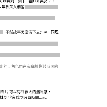
可以猜到．剩下...看帥哥美女？？
主＆年輕美女刑警
很相信功績 Top1 的
&托推爛工作)或單純相信黑人刑警
謊
...不然故事怎麼演下去@@ 同理
 （辦事俐落但凹不過小三拜託？因為哭
洞賈姬、男主與美女應該會心碎與生
... 角色們在家庭劇 影片時間的
．
間看片 可以得到很大的滿足感，
病 感到浪費時間...orz