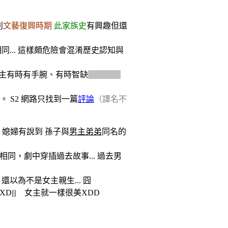
利
文藝復興時期
此家族史
有興趣但還
同... 這樣頗危險會混淆歷史認知與
主有時有手腕、有時智缺
亂誤會殺
。 S2 網路只找到一篇
評論
（譯名不
7~8 媳婦有說到 孫子與
男主弟弟
同名的
相同，劇中穿插過去故事... 過去男
還以為不是女主親生... 囧
||| 女主就一樣很美XDD