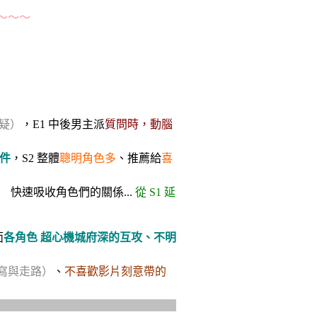
～～～
）
疑）
，E1 中後男主派
質問時，動腦
件
，S2 整體
聰明角色多
、推薦給
喜
快速吸收角色們的關係...
從 S1 延
面
各角色 超心機城府深的互攻、不明
寫與走路）
、
不喜歡影片刻意帶的
 S1 就反彈，S2 果然一直跟各女角