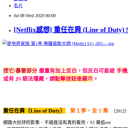
名片
Jul
08
Wed
2020
00:00
[Netflix感想] 重任在肩 (Line of Dut
捏它/暴雷部分
盡量
有加上反白
，但反白可能被
手機
或
有 JS 語法隱藏，請
點擊按鈕後顯示
。
重任在肩（Line of Duty）
第１季，全 5 集
（2012
網路大好評的影集．不過我沒有真的看完，S1 棄追orz