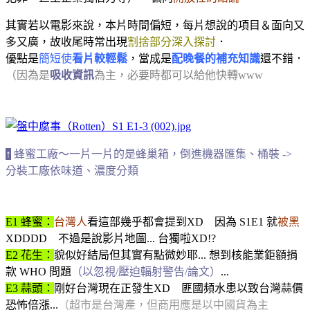
其實若以電影來說，本片時間偏短，每片想說的項目＆面向又
多又廣，故收尾時常出現
割捨部分深入探討
．
優點是
簡短使
看片較輕鬆
，當成是
配晚餐的補充知識
還不錯．
（因為是
吸收資訊
為主，必要時都可以給他快轉www
↑
蜂蜜工廠～一片一片的是蜂巢箱，倒進機器匯集、桶裝 ->
分裝工廠依味道、濃度分類
E1 蜂蜜：
台灣人
看這部幾乎都會提到XD 因為 S1E1 就
被黑
XDDDD 不過是說影片地圖... 台獨啦XD!?
E2 花生：
貌似好結局但其實有點微妙耶... 想到核能業鉅額捐
款 WHO 問題
（以忽視/壓迫輻射警告/論文）
...
E3 蒜頭：
剛好台灣現在正發生XD 匪國頻水患以致台灣蒜價
恐怖倍漲...
（超市是台灣產，但商用應是以中國貨為主