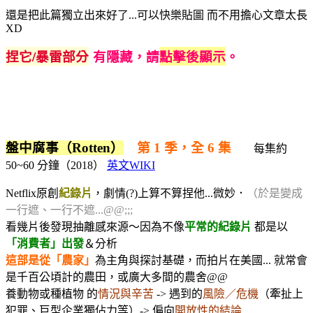
還是把此篇獨立出來好了...可以快樂貼圖 而不用擔心文章太長
XD
捏它/暴雷部分
有隱藏，請
點擊後顯示
。
盤中腐事（Rotten）
第 1 季，全 6 集
每集約
50~60 分鐘（2018）
英文WIKI
Netflix原創
紀錄片
，劇情(?)上算不算捏他...微妙．
（於是變成
一行遮、一行不遮...@@;;;
看幾片後發現抽離感來源～因為不像
平常的紀錄片
都是以
「消費者」出發
＆分析
這部是從「農家」
為主角與探討基礎，而拍片在美國... 就常會
是千百公頃計的農田，或廣大多間的農舍@@
養動物或種植物 的
情況與辛苦
-> 遇到的
風險／危機
（牽扯上
犯罪、巨型企業獨佔力等）-> 偏向
開放性的結論