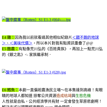
E4 雞：
因為我以前就看過其他相似紀錄片
＜餵不飽的地球
＞
、
＜美味代價＞
，所以本片對我有點資訊重疊了@@
E5 酪農：
有點像荒川弘的《百姓貴族》，再加上一點荒川弘
的《銀之匙》<- 家族繼承制．
E6 鱈魚：
本劇一直偏袒農漁民立場～在本集達到高峰！有眼
睛的地球人都知道 掠奪公共資源
造成枯竭
與
生態危機
人性就是自私，公共經濟學共有財 一定會發生草原悲劇啊！