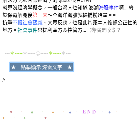
解決方式以國際經濟學的 quota 很合理吧．
就算沒經濟學概念，一般台灣人也知道 澎湖
海膽事件
啊... 終
於保育解寬後
第一天
～全海洋海膽就被捕撈殆盡 = =
抗爭
不提社會觀感
、大眾反應，也是此片讓本人懷疑公正性的
地方。
社會事件
只提利益方＆控管方...
（導演是收＄？
---
＊-----
＊-----♤-----
＊-----
＊---
★ 點擊顯示 爆雷文字 ★
//
E N D
＊＊
♥ ．
♣ ．
♦ ．
♠ ．
． ♠
．
♦
． ♣
． ♥