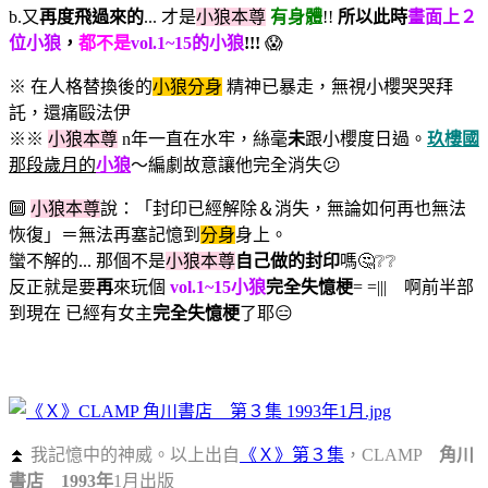
b.又
再度飛過來的
... 才是
小狼本尊
有身體
!!
所以此時
畫面上２
位小狼
，
都不是
vol.1~15的小狼
!!!
😱
※ 在人格替換後的
小狼分身
精神已暴走，無視小櫻哭哭拜
託，還痛毆法伊
※※
小狼本尊
n年一直在水牢，絲毫
未
跟小櫻度日過。
玖樓國
那段歲月的
小狼
～編劇故意讓他完全消失😕
🔟
小狼本尊
說：「封印已經解除＆消失，無論如何再也無法
恢復」＝無法再塞記憶到
分身
身上。
蠻不解的... 那個不是
小狼本尊
自己做的封印
嗎🤔❔❔
反正就是要
再
來玩個
vol.1~15小狼
完全失憶梗
= =||| 啊前半部
到現在 已經有女主
完全失憶梗
了耶😑
⏫
我記憶中的神威。以上出自
《Ｘ》第３集
，CLAMP
角川
書店
1993年
1月出版