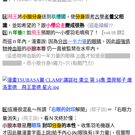
4️⃣
飛王
將
小狼分身
送到
玖樓國
，使
分身
跟
考古學者
養父
相
識
，並如希望的？跟
小櫻公主
變成很熟
（這能操縱??
5️⃣
ｎ年後!!
如
飛王
預期的～小櫻羽毛噴飛了！
【vol.18 詳】
而這ｎ年內，漫畫說: 因為
分出
一半力量
的眼睛
，因此
超強造
物神血脈
的
小狼本尊
仍一直被監禁在水牢內。
（這造物神血脈的一半力量的眼睛
20集
才知道是
魔力 不是肉
體戰鬥力
。而小狼分身0魔力+只1點戰鬥力）
6️⃣這邊很混亂～所謂「
右眼的封印
解開」
(郁子說)
＝「右眼力
量消失」
(飛王說)
，看Ｎ次終於懂：
小狼本尊
是
用
眼珠
封印
分身
的本性
= 收集羽毛機器人
才因此雖漫畫字面上說[給予內心]&[眼珠有1半力量]，但實際