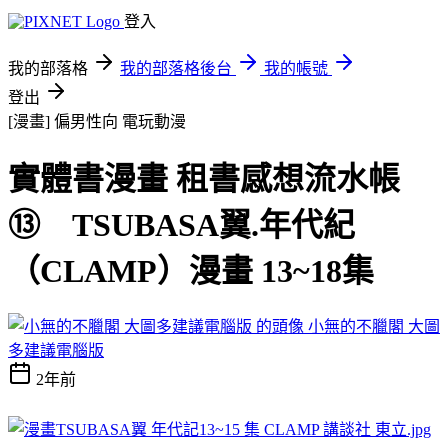
登入
我的部落格
我的部落格後台
我的帳號
登出
[漫畫] 偏男性向
電玩動漫
實體書漫畫 租書感想流水帳
⑬ TSUBASA翼.年代紀
（CLAMP）漫畫 13~18集
小無的不臘閣 大圖
多建議電腦版
2年前