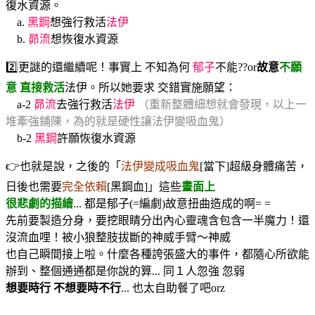
復水資源。
a.
黑鋼
想強行救活
法伊
b.
昴流
想恢復水資源
2️⃣更謎的還繼續呢！事實上 不知為何
郁子
不能??or
故意
不願
意 直接救活
法伊。所以她要求 交錯實施願望：
a-2
昴流
去強行救活
法伊
（重新整體細想就會發現，以上一
堆牽強鋪陳，為的就是硬性讓法伊變吸血鬼）
b-2
黑鋼
許願恢復水資源
👉也就是說，之後的「
法伊變成吸血鬼
[當下]超級身體痛苦，
日後也需要
完全依賴
[黑鋼血]」這些
畫面上
很悲劇的描繪
... 都是郁子(=編劇)故意扭曲造成的啊= =
先前要製造分身，要挖眼睛分出內心靈魂含包含一半魔力！還
沒流血哩！被小狼整肢拔斷的神威手臂～神威
也自己瞬間接上啦。什麼各種誇張盛大的事件，都隨心所欲能
辦到、整個通通都是你說的算... 同１人忽強 忽弱
想要時行 不想要時不行
... 也太自助餐了吧orz