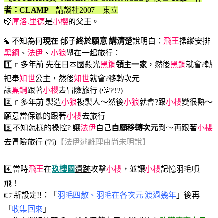
者：CLAMP
講談社2007 東立
🍃
庫洛.里德
是
小櫻
的父王。
🍃不知為何
現在
郁子
終於願意 講清楚
說明白：
飛王
操縱安排
黑鋼
、
法伊
、
小狼
聚在一起旅行：
1️⃣ｎ多年前 先在
日本國
殺光
黑鋼
領主一家
，然後
黑鋼
就會?轉
祀奉
知世
公主，然後
知世
就會?移轉次元
讓
黑鋼
跟著
小櫻
去冒險旅行 (🤔❔⁉️)
2️⃣ｎ多年前 製造
小狼
複製人～然後
小狼
就會?跟
小櫻
變很熟～
願意當保鑣的跟著
小櫻
去旅行
3️⃣不知怎樣的操控? 讓
法伊
自己
自願移轉次元
到～再跟著
小櫻
去冒險旅行 (❔❕)
【法伊
逃離理由
尚未明說】
4️⃣當時
飛王
在
玖樓國
遺跡
攻擊
小櫻
，並讓
小櫻
記憶羽毛噴
飛！
👉新設定!!：「
羽毛四散、羽毛在各次元 渡過幾年
」後再
「
收集回來
」