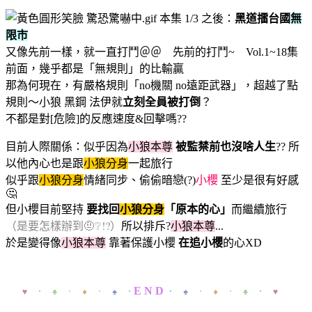
本集 1/3 之後：
黑道擂台國
無
限市
又像先前一樣，就一直打鬥＠＠ 先前的打鬥~ Vol.1~18集
前面，幾乎都是「無規則」的比輸贏
那為何現在，有嚴格規則「no機關 no遠距武器」，超越了點
規則～小狼 黑鋼 法伊就
立刻全員被打倒
？
不都是對[危險]的反應速度&回擊嗎??
目前人際關係：似乎因為
小狼本尊
被監禁前也沒啥人生
?? 所
以他內心也是跟
小狼分身
一起旅行
似乎跟
小狼分身
情緒同步、偷偷暗戀(?)
小櫻
至少是很有好感
🤔
但小櫻目前堅持
要找回
小狼分身
「原本的心」
而繼續旅行
（是要怎樣辦到🤨❔⁉️）
所以排斥?
小狼本尊
...
於是變得像
小狼本尊
靠著保護小櫻
在追小櫻
的心XD
E N D
＊＊
♥ ．
♣ ．
♦ ．
♠ ．
． ♠
． ♦
． ♣
． ♥