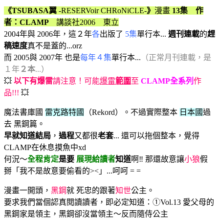
《TSUBASA翼
-RESERVoir CHRoNiCLE-
》
漫畫
13集 作
者：CLAMP
講談社2006 東立
2004年與 2006年，這２年
各
出版了
5集
單行本...
週刊連載
的
趕
稿速度
真不是蓋的...orz
而 2005與 2007年 也是
每年４集
單行本...
（正常月刊連載，是
１年
２本
...）
💥
以下有爆雷
請注意！可能
爆雷
範圍
至
CLAMP全系列
作
品!!!
💥
魔法書庫國
雷克路特國
（Rekord）。不過實際整本
日本國
過
去 黑鋼篇。
早就知道結局
，
過程
又都很
老套
... 還可以拖個整本，覺得
CLAMP在休息摸魚中xd
何況～
全程肯定
是要
展現給讀者
知道
啊‼️ 那還故意讓
小狼
假
掰「我不是故意要偷看的><」...呵呵 = =
漫畫一開頭，
黑鋼
就 死忠的跟著
知世
公主。
要求我們當個認真閱讀讀者，即必定知道：①Vol.13 愛父母的
黑鋼家是領主，黑鋼卻沒當領主～反而隨侍公主