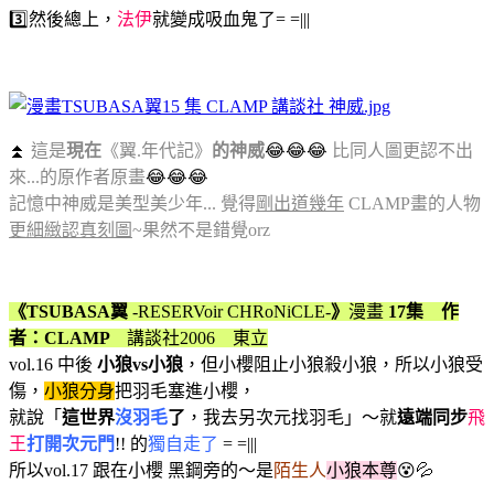
3️⃣然後總上，
法伊
就變成吸血鬼了= =|||
⏫
這是
現在
《翼.年代記》
的神威
😂😂😂
比同人圖更認不出
來...的原作者原畫
😂😂😂
記憶中神威是美型美少年... 覺得
剛出道幾年
CLAMP畫的人物
更細緻認真刻圖
~果然不是錯覺orz
《TSUBASA翼
-RESERVoir CHRoNiCLE-
》
漫畫
17集 作
者：CLAMP
講談社2006 東立
vol.16 中後
小狼vs小狼
，但小櫻阻止小狼殺小狼，所以小狼受
傷，
小狼分身
把羽毛塞進小櫻，
就說「
這世界
沒羽毛
了
，我去另次元找羽毛」～就
遠端同步
飛
王
打開次元門
!! 的
獨自走了
= =|||
所以vol.17 跟在小櫻 黑鋼旁的～是
陌生人
小狼本尊
😵💦