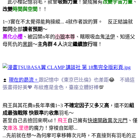
此小櫻記憶羽毛，就會
吸飽力量
！變成擁有
改變宇宙力量
、
改變
時間與空間
！！
1~3實在不太覺得能夠操縱... 4就作者說的算。 反正結論就
如同
全部
讀者預期
～
黑化
小櫻
、被囚禁n年的
小狼
本尊
、瞎眼吸血鬼
法伊
、知道父
母死仇的
黑鋼
～
主角群４人
決定
繼續旅行
囉！
⏫
現在的昴流。
跟記憶中《東京巴比倫》也差距
😂
不過這
張畫得好美💖 布紋應是金色，臺座立體好棒
💯
飛王與其花費n長年準備1~3
不確定因子
又
多
又
高
，還不如
組
成最強戰隊
快狠準
的
收集
羽毛～
甚至自己去撿回來啊xd！
飛王
自己擁有
快速開啟異次元門
、僅
次
庫洛.里德
的魔力！穿梭自如耶...
...先前就在想～為何摩可拿移轉次元時，不直接到有羽毛的正