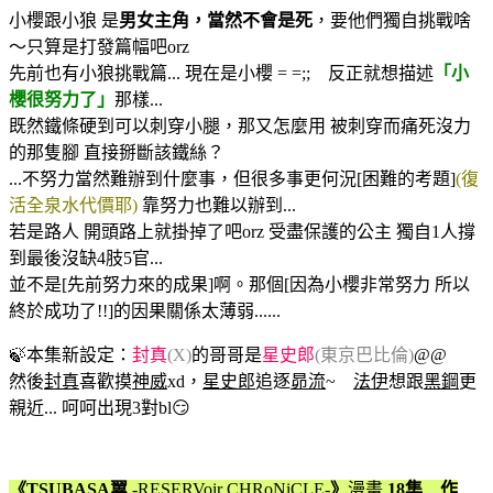
小櫻跟小狼 是
男女主角，當然不會是死
，要他們獨自挑戰啥
～只算是打發篇幅吧orz
先前也有小狼挑戰篇... 現在是小櫻 = =;; 反正就想描述
「小
櫻很努力了」
那樣...
既然鐵條硬到可以刺穿小腿，那又怎麼用 被刺穿而痛死沒力
的那隻腳 直接掰斷該鐵絲？
...不努力當然難辦到什麼事，但很多事更何況[困難的考題]
(復
活全泉水代價耶)
靠努力也難以辦到...
若是路人 開頭路上就掛掉了吧orz 受盡保護的公主 獨自1人撐
到最後沒缺4肢5官...
並不是[先前努力來的成果]啊。那個[因為小櫻非常努力 所以
終於成功了!!]的因果關係太薄弱......
🍃本集新設定：
封真
(X)
的哥哥是
星史郎
(東京巴比倫)
@@
然後
封真
喜歡摸
神威
xd，
星史郎
追逐
昴流
~
法伊
想跟
黑鋼
更
親近... 呵呵出現3對bl😏
《TSUBASA翼
-RESERVoir CHRoNiCLE-
》
漫畫
18集 作