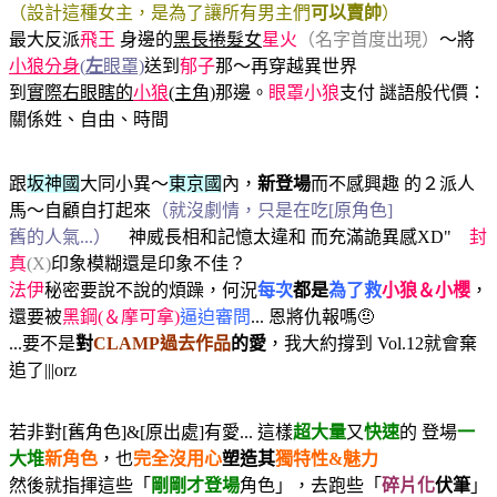
（設計這種女主，是為了讓所有男主們
可以賣帥
）
最大反派
飛王
身邊的
黑長捲髮女
星火
（名字首度出現）
～將
小狼分身
(
左
眼罩)
送到
郁子
那～再穿越異世界
到
實際右眼瞎的
小狼
(主角)
那邊。
眼罩小狼
支付 謎語般代價：
關係姓、自由、時間
跟
坂神國
大同小異～
東京國
內，
新登場
而不感興趣 的２派人
馬～自顧自打起來
（就沒劇情，只是在吃[原角色]
舊的人氣...）
神威長相和記憶太違和 而充滿詭異感XD"
封
真
(X)
印象模糊還是印象不佳？
法伊
秘密要說不說的煩躁，何況
每次
都是
為了救
小狼＆小櫻
，
還要被
黑鋼(＆摩可拿)
逼迫審問
... 恩將仇報嗎🤨
...要不是
對
CLAMP過去作品
的愛
，我大約撐到 Vol.12就會棄
追了|||orz
若非對[舊角色]&[原出處]有愛... 這樣
超大量
又
快速
的 登場
一
大堆
新角色
，也
完全沒用心
塑造其
獨特性&魅力
然後就指揮這些「
剛剛才登場
角色」，去跑些「
碎片化
伏筆
」