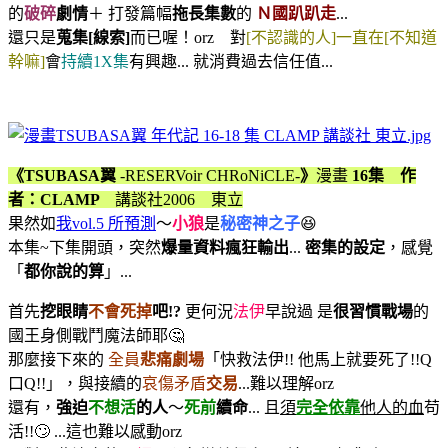
的
破碎
劇情
＋ 打發篇幅
拖長集數
的
Ｎ國趴趴走
...
還只是
蒐集[線索]
而已喔！orz 對
[不認識的人]一直在[不知道
幹嘛]
會
持續1X集
有興趣... 就消費過去信任值...
《TSUBASA翼
-RESERVoir CHRoNiCLE-
》
漫畫
16集 作
者：CLAMP
講談社2006 東立
果然如
我vol.5 所預測
～
小狼
是
秘密神之子
😆
本集~下集開頭，突然
爆量資料瘋狂輸出
...
密集的設定
，感覺
「
都你說的算
」...
首先
挖眼睛
不會死掉
吧!?
更何況
法伊
早說過 是
很習慣戰場
的
國王身側戰鬥魔法師耶🤔
那麼接下來的
全員
悲痛劇場
「快救法伊!! 他馬上就要死了!!Q
口Q!!」，與接續的
哀傷矛盾
交易
...難以理解orz
還有，
強迫
不想活
的人
～
死前
續命
... 且
須
完全依靠
他人的血
苟
活!!🙄 ...這也難以感動orz