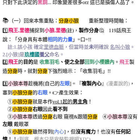
只對下此決定的
黑鋼
... 印象變差很多orz 這已是損傷人品了。
📚
（一）回來本集重點：
分身小狼
重新整理時間軸：
1️⃣
飛王.里德
捕捉到
小狼
.里德
(註)，
製作分身
🤔 119話飛王
說：「分身具有本體
相同的力量
」=口=!!
註:1.該小孩 確定
里德血脈
，但當時並
未
明確說
名叫小狼
。
2.[小狼]是
玖樓國
養父
命名。
2️⃣
飛王
的
目的
是
收集羽毛
、使之全部
回到小櫻體內
。
飛王
製
造
分身
時，就對
分身
下強烈暗示：「收集羽毛」!!
3️⃣
小狼本尊
趁機將[自己的
左眼
] = 『
複製內心
』
(漫畫說的)
，
塞到
小狼分身
的
右眼
。👉產生效果：
①
小狼分身
就是本作
vol.1起的
男主角
！
②
小狼分身
右眼
因此
看不到
③
小狼本尊
透過
分身
右眼 窺視&跟隨
分身
④
小狼本尊
沒有
左眼
戴眼罩
⑤
小狼分身
雖然得到[
內心
]，但
沒有魔力
！也沒有
任何記
憶
！！
(到底... 根本只是
安裝監視
吧XD")