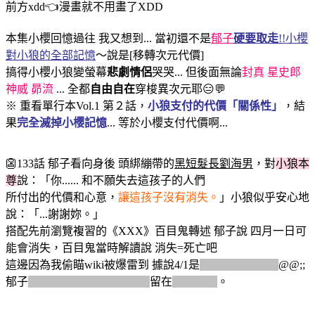
前方xdd👈漫畫就不用畫了XDD
本集小櫻回憶過往 我又想到... 當初還不是
郁子
硬要取走
!!小櫻
對小狼的全部記憶
～說是[移轉次元代價]
搞得小櫻小狼變螢幕
悲劇情侶
哭哭... 但後面無論
封真 星史郎
神威 昴流
... 全都
自由自在
穿梭異次元耶😑💬
※ 重看單行本Vol.1 第２話，
小狼支付的代價「關係性」
，結
果
完全滅掉小櫻記憶
... 等於小櫻支付代價啊...
👺133話 郁子看向身後 頭綁繃帶的
黑短髮長劉海男
，對
小狼本
尊
說：「你...... 和不願失去這孩子的人們
所付出的代價和心意，
讓這孩子沒有消失。
」小狼似乎安心地
說：「...謝謝妳。」
搭配先前瀏覽複習的《XXX》百目鬼轉述 郁子說 四月一日可
能會消失，百目鬼當時解讀說 消失=死亡吧
這邊因為我偷瞄wiki被爆雷到 據說4/1是
小櫻小狼的小孩
@@;;
郁子
已死~好像是被庫洛.里德
留在
次元隙縫
。