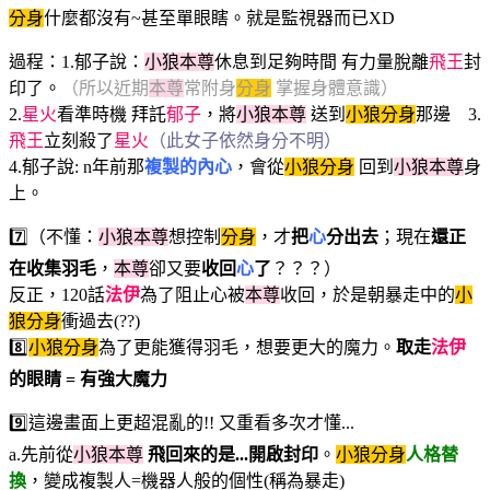
分身
什麼都沒有~甚至單眼瞎。就是監視器而已XD
過程：1.郁子說：
小狼本尊
休息到足夠時間 有力量脫離
飛王
封
印了。
（所以近期
本尊
常附身
分身
掌握身體意識）
2.
星火
看準時機 拜託
郁子
，將
小狼本尊
送到
小狼分身
那邊 3.
飛王
立刻殺了
星火
（此女子依然身分不明）
4.郁子說: n年前那
複製的內心
，會從
小狼分身
回到
小狼本尊
身
上。
7️⃣（不懂：
小狼本尊
想控制
分身
，才
把
心
分出去
；現在
還正
在收集羽毛
，
本尊
卻又要
收回
心
了
？？？）
反正，120話
法伊
為了阻止心被
本尊
收回，於是朝暴走中的
小
狼分身
衝過去(??)
8️⃣
小狼分身
為了更能獲得羽毛，想要更大的魔力。
取走
法伊
的眼睛 = 有強大魔力
9️⃣這邊畫面上更超混亂的!! 又重看多次才懂...
a.先前從
小狼本尊
飛回來的是...開啟封印
。
小狼分身
人格替
換
，變成複製人=機器人般的個性(稱為暴走)