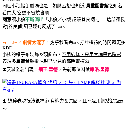
同理小狼假掰劇場也是... 如膝蓋想也知道
貴重圖書館
之知名
看門犬 當然不會燒書啊 = =
刻意
讓小狼
不斷演出
「小狼／小櫻 超級善良啊~」... 這部讓我
對[善良]此詞已經有反感了...orz
Vol.13~14
劇情太混了
，幾乎秒看完orz 打吐槽花的時間還更多
XDD
小櫻的帽子布裝飾＆頸飾布，
不用線條、只用大塊黑色陰影
表現
多層
荷葉皺折～現已少見的
高明畫技
👍
👽反派全名出現：
飛王.里德
，先前那位叫做
庫洛.里德
。
⏫ 這幕表現技法很棒👍 有魄力＆氛圍，且不是用網點混過去
～