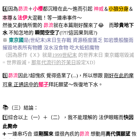
4️⃣因為
昴流
＋
小櫻
都沉睡在此～進而引起
神威
＆
小狼分身
＆
本尊
＆
法伊
大混戰！等一連串事件～
然後又劇情所需的
昴流
就在本篇剛好醒來了😂 而
珍貴地下
水
不知怎地的
瞬間空空了
(!?!?這因果到底?)
※
東京國
是(世紀末)末日生存戰 資源極度匱乏 如岩漿般酸雨
摧毀地表所有物體 沒水沒食物 吃大蚯蚓魔物
（因為原作《Ｘ》就是
1999世紀末
的世界末日 東京鐵塔毀滅
= 世界毀滅，
那年代流行的芥茉日
設定XD）
5️⃣
昴流
因此?超愧疚 覺得造業了(...)，所以想跟
剛好在此的摩
可拿 正通訊中的
郁子
拜託願望～恢復地下水。
📚
（三）結論：
1️⃣綜合以上（一）＋（二），我不能理解的 法伊眼瞎而
快因
此斃命
➕ 一連串巧合 還
剛醒來
還很內疚的
昴流
想動用
高代價願望
恢