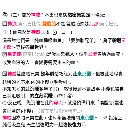
📚
（二）關於
神威
：本集也是
突然密集設定
一堆orz
1️⃣
昴流
(東京巴比倫)
雙胞胎
不是 雙胞胎姊姊
北都
(東京巴比
倫)
！而竟然是
神威
(X)
❗❕‼️ ∑(￣□￣;)
漫畫說他們是「純血種吸血鬼」「雙胞胎兄弟」。
為了躲避
星
史郎
～穿梭各
異世界
。
2️⃣
星史郎
(東京巴比倫)
是吸血鬼
獵人
，似乎
昴流
曾給過血液。
收受血液的人，會變得需要主人的血。
3️⃣
神威
雙胞胎兄弟
幾年前
恰巧躲到此
東京國
，但被此地
珍貴
缺稀的地下水
內的小櫻羽毛吸引...
不知怎地的就
沉睡多年
了(!?) 然後接到本篇故事 小櫻也被自
己羽毛吸引... 的
立刻沉睡
了(!?!? 啥)
👉反正啦！先沉睡在此的
昴流
，就是預備用來「喚醒(計畫也
會睡著的)小櫻」
（實在是很劇情所需...）
神威
因為胞兄弟在此，也Ｎ年無法離開
東京國
。 ※ 設定上
純種吸血鬼 天生超強
戰力
＋超強
恢復力
耶...