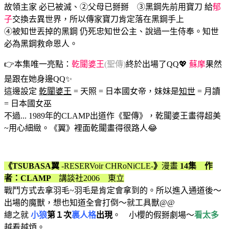
故領主家 必已被滅、②父母已掰掰 ③黑鋼先前用寶刀 給
郁
子
交換去異世界，所以傳家寶刀肯定落在黑鋼手上
④被知世丟掉的黑鋼 仍死忠知世公主、說過一生侍奉。知世
必為黑鋼救命恩人。
👉本集唯一亮點：
乾闥婆王
(聖傳)
終於出場了QQ💖
蘇摩
果然
是跟在她身邊QQ✨
這邊設定
乾闥婆王
= 天照 = 日本國女帝，妹妹是
知世
= 月讀
= 日本國女巫
不過... 1989年的CLAMP出道作《聖傳》，乾闥婆王畫得超美
~用心細緻。《翼》裡面乾闥畫得很路人😂
《TSUBASA翼
-RESERVoir CHRoNiCLE-
》
漫畫
14集 作
者：CLAMP
講談社2006 東立
戰鬥方式去拿羽毛~羽毛是肯定會拿到的。所以進入通道後～
出場的魔獸，想也知道全會打倒～就工具獸@@
總之就
小狼
第１次
裏人格
出現
。 小櫻的假掰劇場～
看太多
越看越煩。