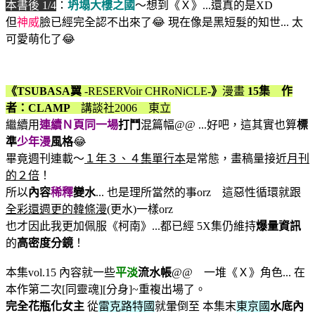
本書後 1/4
：
坍塌大樓之國
～想到《Ｘ》...還真的是XD
但
神威
臉已經完全認不出來了😂 現在像是黑短髮的知世... 太
可愛萌化了😂
《TSUBASA翼
-RESERVoir CHRoNiCLE-
》
漫畫
15集 作
者：CLAMP
講談社2006 東立
繼續用
連續Ｎ頁
同一場
打鬥
混篇幅@@ ...好吧，這其實也算
標
準
少年漫
風格
😂
畢竟週刊連載～
１年３、４集單行本
是常態，畫稿量接近
月刊
的２倍
！
所以
內容
稀釋
變水
... 也是理所當然的事orz 這惡性循環就跟
全彩還週更的韓條漫
(更水)一樣orz
也才因此我更加佩服《柯南》...都已經 5X集仍維持
爆量資訊
的
高密度分鏡
！
本集vol.15 內容就一些
平淡
流水帳
@@ 一堆《Ｘ》角色... 在
本作第二次[同靈魂][分身]~重複出場了。
完全花瓶化女主
從
雷克路特國
就暈倒至 本集末
東京國
水底內